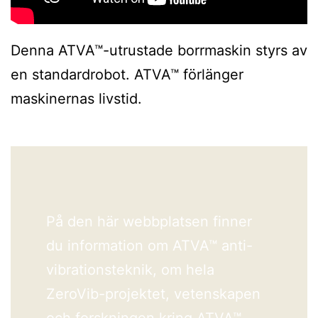
Denna ATVA™-utrustade borrmaskin styrs av
en standardrobot. ATVA™ förlänger
maskinernas livstid.
På den här webbplatsen finner
du information om ATVA™ anti-
vibrationsteknik, om hela
ZeroVib-projektet, vetenskapen
och forskningen kring ATVA™,